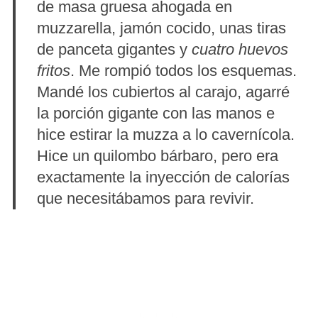
de masa gruesa ahogada en
muzzarella, jamón cocido, unas tiras
de panceta gigantes y
cuatro huevos
fritos
. Me rompió todos los esquemas.
Mandé los cubiertos al carajo, agarré
la porción gigante con las manos e
hice estirar la muzza a lo cavernícola.
S
Hice un quilombo bárbaro, pero era
e
exactamente la inyección de calorías
a
que necesitábamos para revivir.
r
c
h
f
o
r
: