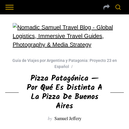
Guía de Viajes por Argentina y Patagonia: Proyecto 23 en
Español
Pizza Patagónica —
Por Qué Es Distinta A
La Pizza De Buenos
Aires
by
Samuel Jeffery