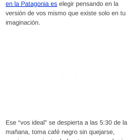
en la Patagonia es
elegir pensando en la
versión de vos mismo que existe solo en tu
imaginación.
S
e
a
r
c
h
f
o
Ese “vos ideal” se despierta a las 5:30 de la
r
mañana, toma café negro sin quejarse,
: