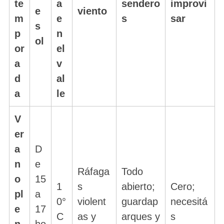
te
a
sendero
improvi
e
viento
m
e
s
sar
s
p
n
ol
or
el
a
v
d
al
a
le
V
er
a
D
n
e
Ráfaga
Todo
o
15
1
s
abierto;
Cero;
pl
a
0°
violent
guardap
necesitá
e
17
C
as y
arques y
s
n
ho