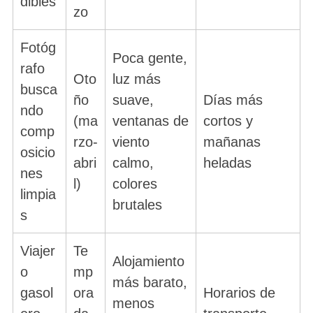
dibles
zo
Fotóg
Poca gente,
rafo
Oto
luz más
busca
ño
suave,
Días más
ndo
(ma
ventanas de
cortos y
comp
rzo-
viento
mañanas
osicio
abri
calmo,
heladas
nes
l)
colores
limpia
brutales
s
Viajer
Te
Alojamiento
o
mp
más barato,
gasol
ora
Horarios de
menos