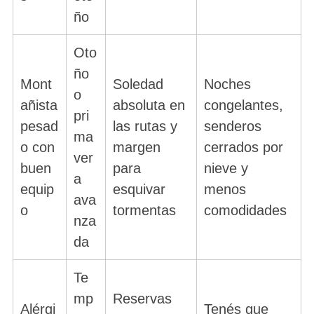
ño
Oto
ño
Mont
Soledad
Noches
o
añista
absoluta en
congelantes,
pri
pesad
las rutas y
senderos
ma
o con
margen
cerrados por
ver
buen
para
nieve y
a
equip
esquivar
menos
ava
o
tormentas
comodidades
nza
da
Te
mp
Reservas
Alérgi
Tenés que