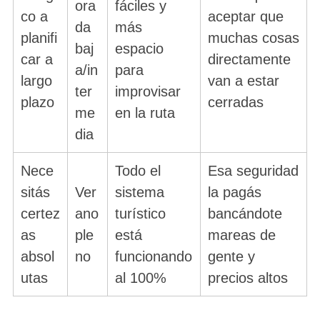
ora
fáciles y
co a
aceptar que
da
más
planifi
muchas cosas
baj
espacio
car a
directamente
a/in
para
largo
van a estar
ter
improvisar
plazo
cerradas
me
en la ruta
dia
Nece
Todo el
Esa seguridad
sitás
Ver
sistema
la pagás
certez
ano
turístico
bancándote
as
ple
está
mareas de
absol
no
funcionando
gente y
utas
al 100%
precios altos