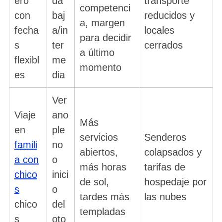
ero
da
transporte
competenci
con
baj
reducidos y
a, margen
fecha
a/in
locales
para decidir
s
ter
cerrados
a último
flexibl
me
momento
es
dia
Ver
Viaje
ano
Más
en
ple
servicios
Senderos
famili
no
abiertos,
colapsados y
a con
o
más horas
tarifas de
chico
inici
de sol,
hospedaje por
s
o
tardes más
las nubes
chico
del
templadas
s
oto